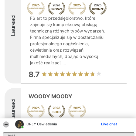
Laureaci
FS art to przedsiębiorstwo, które
zajmuje się kompleksową obsługą
techniczną różnych typów wydarzeń.
Firma specjalizuje się w dostarczaniu
profesjonalnego nagłośnienia,
oświetlenia oraz rozwiązań
multimedialnych, dbając o wysoką
jakość realizacji ...
8.7
WOODY MOODY
Laureaci
ORŁY Oświetlenia
Live chat
8.9
10:15