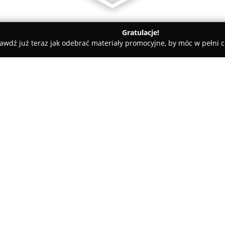
Gratulacje!
awdź już teraz jak odebrać materiały promocyjne, by móc w pełni c
ita Polska Sp. z o.o. Profesjonalne oświetlenie przemysłowe LED
alne oświetlenie
O firmie:
lenia LED
Lumilita Polska
zajmuje się wy
oferując wydajne rozwiązania 
rolnictwa. Oferta obejmuje mię
estetycznie wykonane oprawy li
światło o współczynniku oddaw
Pokaż więcej >>
jest produkcja oświetlenia prz
temperaturze, takich jak mroźn
są dostosowane do funkcjonowa