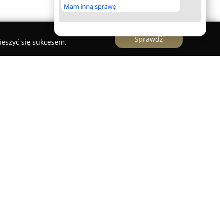
Mam inną sprawę
Sprawdź
ieszyć się sukcesem.
, Producent oświetlenia LED
twarzaniem wysokiej klasy oświetlenia LED,
przystosowane do potrzeb przemysłu oraz
dzy innymi wytrzymałe reflektory oraz
niowe, które zapewniają stabilne i bezpieczne
ania barw CRI85. Szczególnym wyróżnikiem firmy
eznaczonego do przestrzeni o kontrolowanej
ie, chłodnie czy komory szokowe – urządzenia te
nia w warunkach niskich temperatur i wysokiej