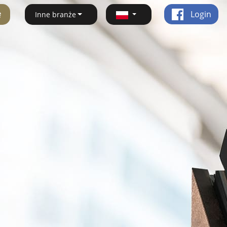
ę
Login
Inne branże