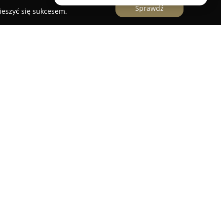
Sprawdź
ieszyć się sukcesem.
, który od lat specjalizuje się w kompleksowym
z. Firma ta sukcesywnie wzmacnia swoją pozycję
ie wyselekcjonowany asortyment, spełniający
w. W ofercie znajduje się obszerna gama
nych wzorach, kolorach i strukturach, co
e do każdego stylu wnętrza.
e również lustra, które wnoszą do pomieszczeń
, a także rozbudowaną linię oświetlenia, rolet i
stosowanie natężenia światła według
sprzedaży znajduje się także szeroki wybór tapet