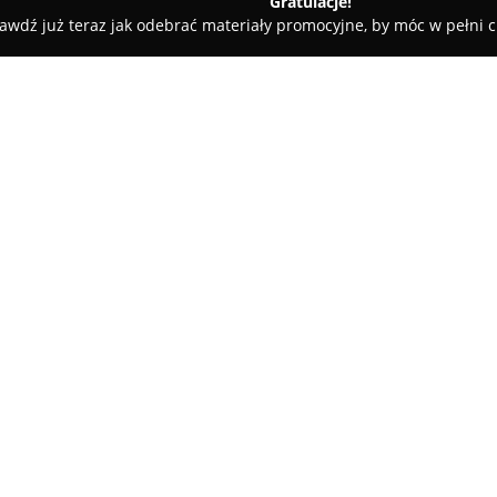
Gratulacje!
awdź już teraz jak odebrać materiały promocyjne, by móc w pełni c
t. Dywany, chodniki, lustra, oświetlenie.
etlenie.
O firmie:
W Mrągowie działa sklep
Duet
wyposażaniu i aranżacji wnętr
na rynku, prezentując starann
rozmaite oczekiwania odbiorcó
dywanów oraz chodników w licz
umożliwia odpowiednie dobrani
Asortyment firmy Duet obejmuj
poczucie przestrzeni i elegancji
karniszy, pozwalających na do
indywidualnych preferencji. W 