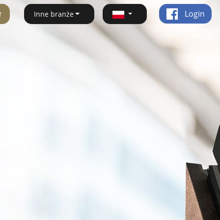
ę
Login
Inne branże