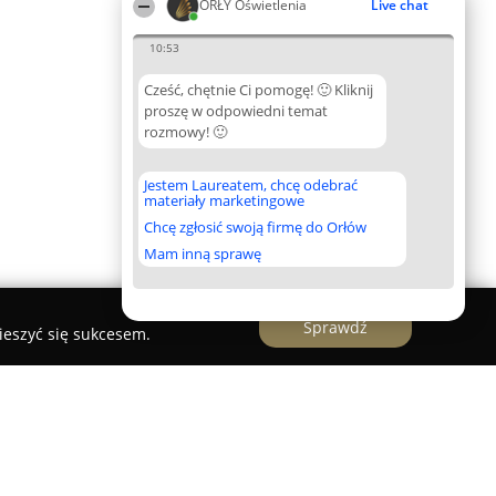
ORŁY Oświetlenia
Live chat
10:53
Cześć, chętnie Ci pomogę! 🙂 Kliknij
proszę w odpowiedni temat
rozmowy! 🙂
Jestem Laureatem, chcę odebrać
materiały marketingowe
Chcę zgłosić swoją firmę do Orłów
Mam inną sprawę
Sprawdź
ieszyć się sukcesem.