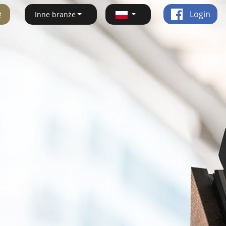
ę
Login
Inne branże