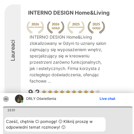
INTERNO DESIGN Home&Living
INTERNO DESIGN Home&Living
Laureaci
zlokalizowany w Gdyni to uznany salon
zajmujący się wyposażeniem wnętrz,
specjalizujący się w kreowaniu
przestrzeni zarówno funkcjonalnych,
jak i estetycznych. Firma korzysta z
rozległego doświadczenia, oferując
fachowe ...
9.2
ORŁY Oświetlenia
Live chat
23:51
Organizator plebiscytu
Plebiscyt
Kontakt
Bright Side Solutions sp. z o.
Laureaci
Kontakt
Cześć, chętnie Ci pomogę! 🙂 Kliknij proszę w
o. sp. k.
Lista
ul. Ruska 22
odpowiedni temat rozmowy! 🙂
wszystkich
Wrocław 50-079
Laureatów