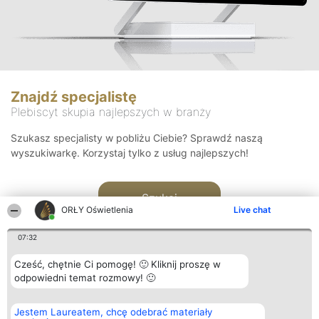
Znajdź specjalistę
Plebiscyt skupia najlepszych w branży
Szukasz specjalisty w pobliżu Ciebie? Sprawdź naszą
wyszukiwarkę. Korzystaj tylko z usług najlepszych!
Szukaj
ORŁY Oświetlenia
Live chat
07:32
Cześć, chętnie Ci pomogę! 🙂 Kliknij proszę w
odpowiedni temat rozmowy! 🙂
Organizator plebiscytu
Plebiscyt
Kontakt
Jestem Laureatem, chcę odebrać materiały
Bright Side Solutions sp. z o.
Laureaci
Kontakt