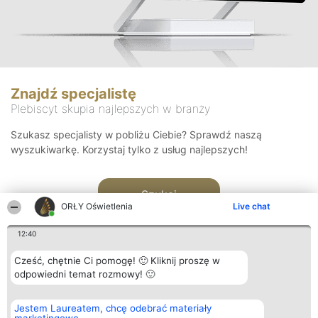
Znajdź specjalistę
Plebiscyt skupia najlepszych w branży
Szukasz specjalisty w pobliżu Ciebie? Sprawdź naszą
wyszukiwarkę. Korzystaj tylko z usług najlepszych!
Szukaj
ORŁY Oświetlenia
Live chat
12:40
Cześć, chętnie Ci pomogę! 🙂 Kliknij proszę w
odpowiedni temat rozmowy! 🙂
Organizator plebiscytu
Plebiscyt
Kontakt
Jestem Laureatem, chcę odebrać materiały
Bright Side Solutions sp. z o.
Laureaci
Kontakt