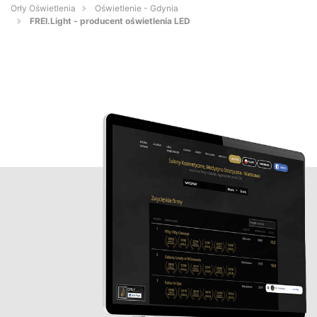
Orły Oświetlenia
Oświetlenie - Gdynia
FREI.Light - producent oświetlenia LED