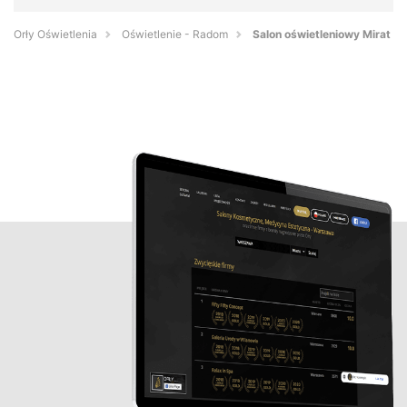
Orły Oświetlenia
Oświetlenie - Radom
Salon oświetleniowy Mirat