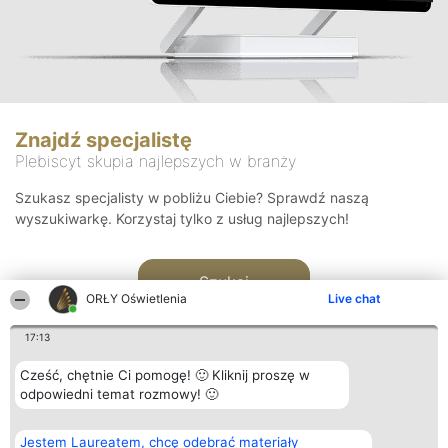
Znajdź specjalistę
Plebiscyt skupia najlepszych w branży
Szukasz specjalisty w pobliżu Ciebie? Sprawdź naszą
wyszukiwarkę. Korzystaj tylko z usług najlepszych!
Szukaj
ORŁY Oświetlenia
Live chat
17:13
Cześć, chętnie Ci pomogę! 🙂 Kliknij proszę w
odpowiedni temat rozmowy! 🙂
Organizator plebiscytu
Plebiscyt
Kontakt
Jestem Laureatem, chcę odebrać materiały
Bright Side Solutions sp. z o.
Laureaci
Kontakt