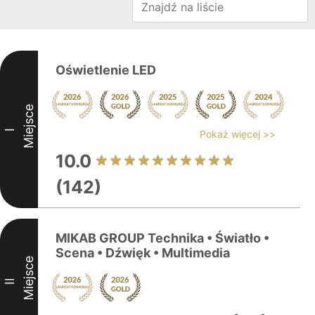
Oświetlenie LED
Miejsce
I
Pokaż więcej >>
10.0
(142)
MIKAB GROUP Technika • Światło •
Scena • Dźwięk • Multimedia
Miejsce
II