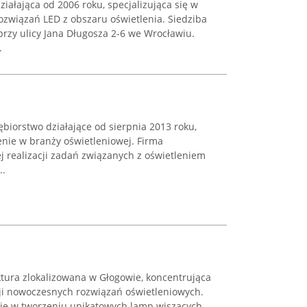
iałająca od 2006 roku, specjalizująca się w
związań LED z obszaru oświetlenia. Siedziba
przy ulicy Jana Długosza 2-6 we Wrocławiu.
.
iębiorstwo działające od sierpnia 2013 roku,
nie w branży oświetleniowej. Firma
j realizacji zadań związanych z oświetleniem
..
ura zlokalizowana w Głogowie, koncentrująca
cji nowoczesnych rozwiązań oświetleniowych.
się w tworzeniu unikatowych lamp wiszących,