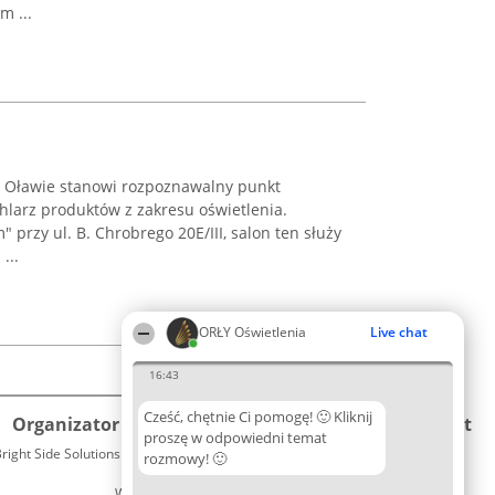
m ...
w Oławie stanowi rozpoznawalny punkt
hlarz produktów z zakresu oświetlenia.
przy ul. B. Chrobrego 20E/III, salon ten służy
...
ORŁY Oświetlenia
Live chat
16:43
Cześć, chętnie Ci pomogę! 🙂 Kliknij
Organizator plebiscytu
Plebiscyt
Kontakt
proszę w odpowiedni temat
right Side Solutions sp. z o. o. sp. k.
Laureaci
rozmowy! 🙂
Kontakt
ul. Ruska 22
Lista
Wrocław 50-079
wszystkich