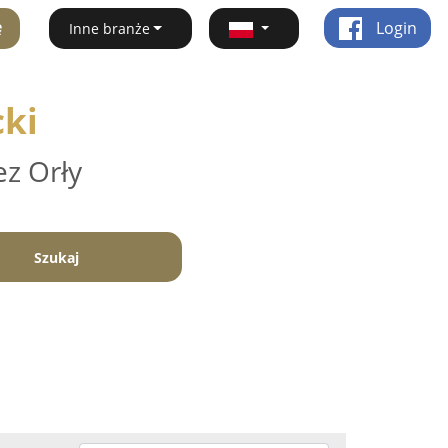
ę
Login
Inne branże
cki
ez Orły
Szukaj