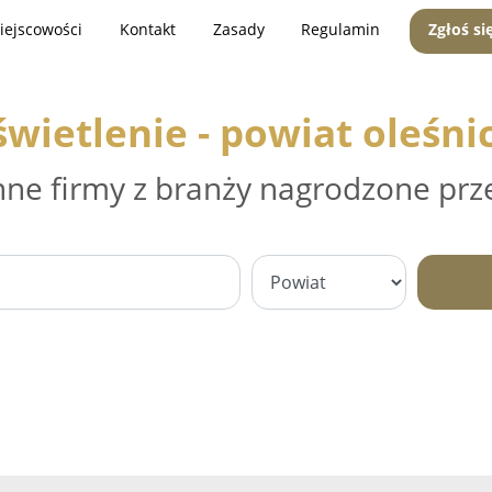
iejscowości
Kontakt
Zasady
Regulamin
Zgłoś si
wietlenie - powiat oleśni
nne firmy z branży nagrodzone prz