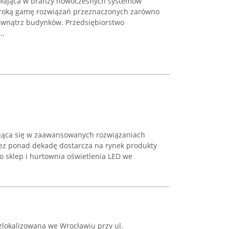
ziałająca w branży nowoczesnych systemów
zeroką gamę rozwiązań przeznaczonych zarówno
zewnątrz budynków. Przedsiębiorstwo
..
ująca się w zaawansowanych rozwiązaniach
zez ponad dekadę dostarcza na rynek produkty
ako sklep i hurtownia oświetlenia LED we
 zlokalizowana we Wrocławiu przy ul.