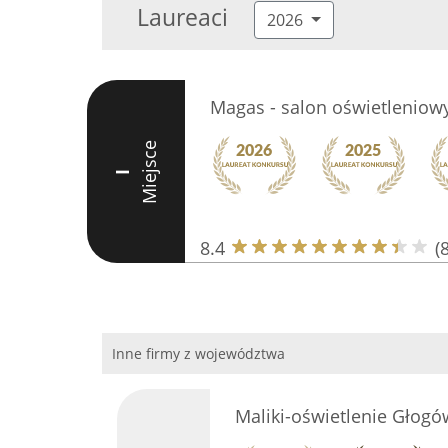
Laureaci
2026
Magas - salon oświetleniow
Miejsce
I
8.4
(8
Inne firmy z województwa
Maliki-oświetlenie Głogó