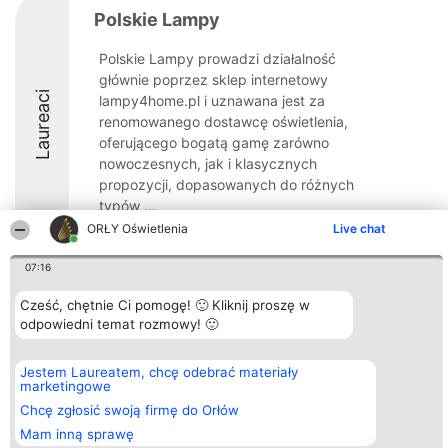
Polskie Lampy
Polskie Lampy prowadzi działalność
głównie poprzez sklep internetowy
Laureaci
lampy4home.pl i uznawana jest za
renomowanego dostawcę oświetlenia,
oferującego bogatą gamę zarówno
nowoczesnych, jak i klasycznych
propozycji, dopasowanych do różnych
typów ...
ORŁY Oświetlenia
Live chat
8.7
07:16
Cześć, chętnie Ci pomogę! 🙂 Kliknij proszę w
Organizator plebiscytu
Plebiscyt
Kontakt
odpowiedni temat rozmowy! 🙂
Bright Side Solutions sp. z o.
Laureaci
Kontakt
o. sp. k.
Lista
ul. Ruska 22
wszystkich
Jestem Laureatem, chcę odebrać materiały
Wrocław 50-079
Laureatów
marketingowe
KRS 0000749100 | Regon
Zasady
381313360 | NIP 8943132676
Regulamin
Chcę zgłosić swoją firmę do Orłów
+48 508 492 400
Polityka
Mam inną sprawę
Prywatności