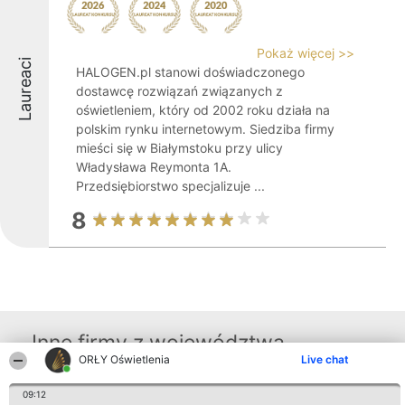
Pokaż więcej >>
Laureaci
HALOGEN.pl stanowi doświadczonego
dostawcę rozwiązań związanych z
oświetleniem, który od 2002 roku działa na
polskim rynku internetowym. Siedziba firmy
mieści się w Białymstoku przy ulicy
Władysława Reymonta 1A.
Przedsiębiorstwo specjalizuje ...
8
Inne firmy z województwa
ORŁY Oświetlenia
Live chat
09:12
Organizator plebiscytu
Plebiscyt
Kontakt