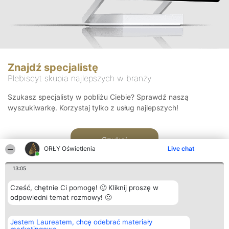
Znajdź specjalistę
Plebiscyt skupia najlepszych w branży
Szukasz specjalisty w pobliżu Ciebie? Sprawdź naszą
wyszukiwarkę. Korzystaj tylko z usług najlepszych!
Szukaj
ORŁY Oświetlenia
Live chat
13:05
Cześć, chętnie Ci pomogę! 🙂 Kliknij proszę w
odpowiedni temat rozmowy! 🙂
Organizator plebiscytu
Plebiscyt
Kontakt
Jestem Laureatem, chcę odebrać materiały
Bright Side Solutions sp. z o.
Laureaci
Kontakt