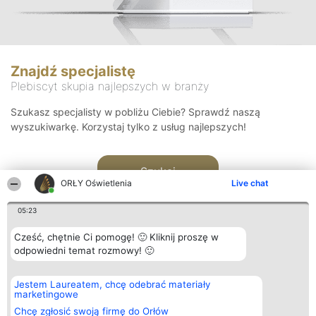
Znajdź specjalistę
Plebiscyt skupia najlepszych w branży
Szukasz specjalisty w pobliżu Ciebie? Sprawdź naszą
wyszukiwarkę. Korzystaj tylko z usług najlepszych!
Szukaj
ORŁY Oświetlenia
Live chat
05:23
Cześć, chętnie Ci pomogę! 🙂 Kliknij proszę w
odpowiedni temat rozmowy! 🙂
Organizator plebiscytu
Plebiscyt
Kontakt
Jestem Laureatem, chcę odebrać materiały
Bright Side Solutions sp. z o.
Laureaci
Kontakt
marketingowe
o. sp. k.
Lista
ul. Ruska 22
wszystkich
Chcę zgłosić swoją firmę do Orłów