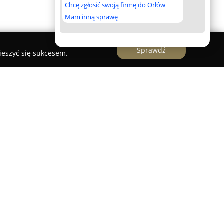
Chcę zgłosić swoją firmę do Orłów
Mam inną sprawę
Sprawdź
ieszyć się sukcesem.
zibę we Wrocławiu, koncentruje się na
cznej wydarzeń, ze szczególnym naciskiem na
eniowe. Firma funkcjonuje w branży eventowej,
czenie w dostarczaniu zaawansowanych rozwiązań
grafii oraz szerokiego wyboru oświetlenia
dyskotekowego. Dostępny asortyment sprzętu
 różnorodne efekty specjalne, takie jak