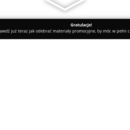
Gratulacje!
awdź już teraz jak odebrać materiały promocyjne, by móc w pełni c
events Obsługa Imprez
O firmie:
DSLevents
, mająca swoją sied
kompleksowej obsłudze techni
profesjonalne systemy oświetl
oferując wieloletnie doświad
w zakresie nagłośnienia, sceno
scenicznego, dekoracyjnego i 
obejmuje lasery, lampy UV oraz