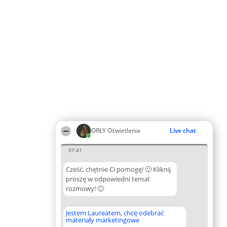
ORŁY Oświetlenia
Live chat
07:41
Cześć, chętnie Ci pomogę! 🙂 Kliknij
proszę w odpowiedni temat
rozmowy! 🙂
Jestem Laureatem, chcę odebrać
materiały marketingowe