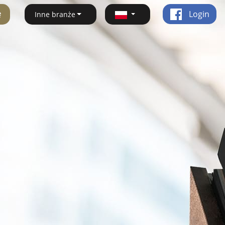
ę
Login
Inne branże