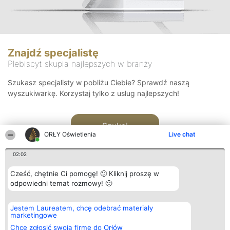
Znajdź specjalistę
Plebiscyt skupia najlepszych w branży
Szukasz specjalisty w pobliżu Ciebie? Sprawdź naszą
wyszukiwarkę. Korzystaj tylko z usług najlepszych!
Szukaj
ORŁY Oświetlenia
Live chat
02:02
Cześć, chętnie Ci pomogę! 🙂 Kliknij proszę w
odpowiedni temat rozmowy! 🙂
Organizator plebiscytu
Plebiscyt
Kontakt
Jestem Laureatem, chcę odebrać materiały
Bright Side Solutions sp. z o.
Laureaci
Kontakt
marketingowe
o. sp. k.
Lista
ul. Ruska 22
wszystkich
Chcę zgłosić swoją firmę do Orłów