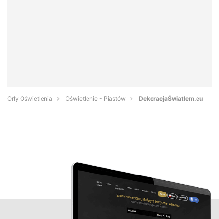
Orły Oświetlenia
Oświetlenie - Piastów
DekoracjaŚwiatłem.eu