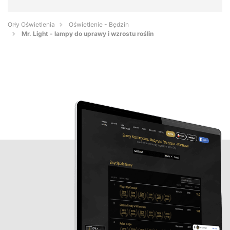
Orły Oświetlenia
Oświetlenie - Będzin
Mr. Light - lampy do uprawy i wzrostu roślin