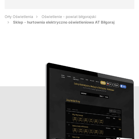
Orły Oświetlenia
Oświetlenie - powiat biłgorajski
Sklep - hurtownia elektryczno oświetleniowa AT Biłgoraj