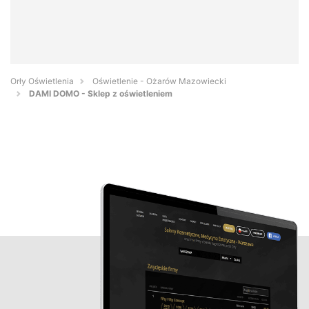
Orły Oświetlenia
Oświetlenie - Ożarów Mazowiecki
DAMI DOMO - Sklep z oświetleniem