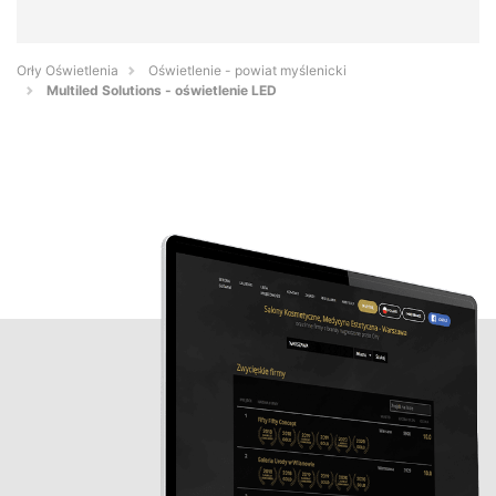
Orły Oświetlenia
Oświetlenie - powiat myślenicki
Multiled Solutions - oświetlenie LED