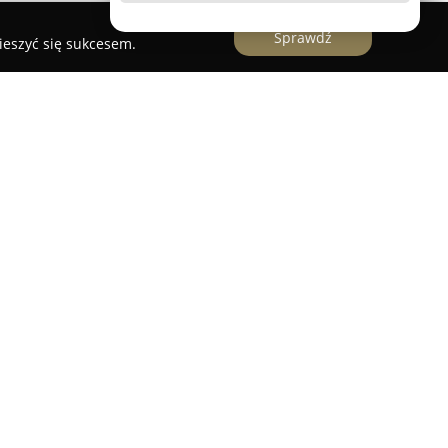
Sprawdź
ieszyć się sukcesem.
 z Tarczyna działające w branży oświetlenia
alizuje się w projektowaniu, produkcji,
praw oświetleniowych, z powodzeniem realizując
cepcji klientów. W ofercie znajduje się autorska
 Organic Lighting, a także szeroka współpraca z
oducentami oświetlenia.
ignu, wysokiej jakości materiałów i
nia propozycje Euro-Light na tle konkurencji.
świetleniowe odpowiadające na konkretne