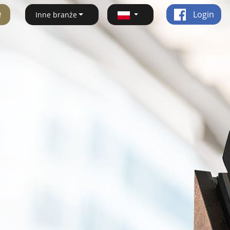
ę
Login
Inne branże