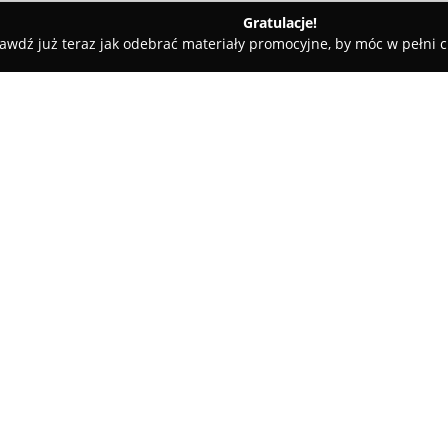
Gratulacje!
awdź już teraz jak odebrać materiały promocyjne, by móc w pełni c
ski
Euro-Light
O firmie:
Euro-Light
to przedsiębiorstwo
architektonicznego. Firma specj
doradztwie oraz dystrybucji o
oryginalne projekty według kon
Pokaż więcej >>
linia ekskluzywnych produktów,
renomowanymi europejskimi pr
Zastosowanie nowoczesnego des
funkcjonalnych rozwiązań wyróż
Firma przygotowuje systemy o