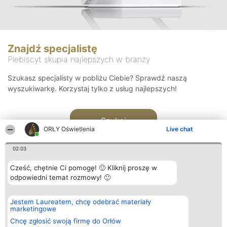
Znajdź specjalistę
Plebiscyt skupia najlepszych w branży
Szukasz specjalisty w pobliżu Ciebie? Sprawdź naszą
wyszukiwarkę. Korzystaj tylko z usług najlepszych!
Szukaj
ORŁY Oświetlenia
Live chat
02:03
Cześć, chętnie Ci pomogę! 🙂 Kliknij proszę w
odpowiedni temat rozmowy! 🙂
Organizator plebiscytu
Plebiscyt
Kontakt
Jestem Laureatem, chcę odebrać materiały
Bright Side Solutions sp. z o.
Laureaci
Kontakt
marketingowe
o. sp. k.
Lista
ul. Ruska 22
wszystkich
Chcę zgłosić swoją firmę do Orłów
Wrocław 50-079
Laureatów