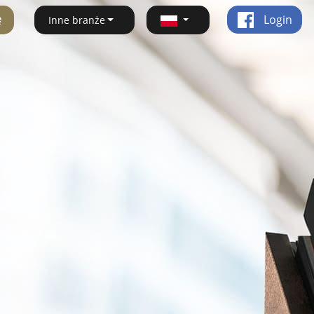
ę
Login
Inne branże