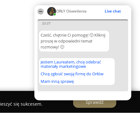
ORŁY Oświetlenia
Live chat
22:27
Cześć, chętnie Ci pomogę! 🙂 Kliknij
proszę w odpowiedni temat
rozmowy! 🙂
Jestem Laureatem, chcę odebrać
materiały marketingowe
Chcę zgłosić swoją firmę do Orłów
Mam inną sprawę
Sprawdź
ieszyć się sukcesem.