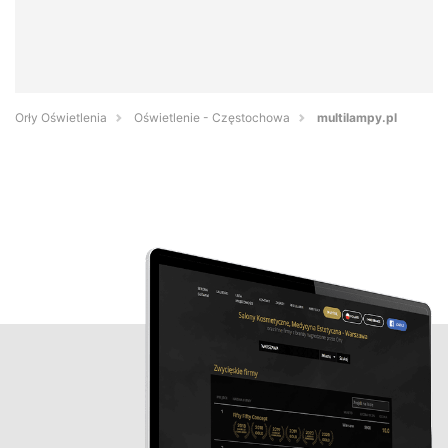
Orły Oświetlenia
Oświetlenie - Częstochowa
multilampy.pl