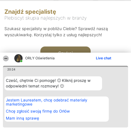
Znajdź specjalistę
Plebiscyt skupia najlepszych w branży
Szukasz specjalisty w pobliżu Ciebie? Sprawdź naszą
wyszukiwarkę. Korzystaj tylko z usług najlepszych!
Szukaj
ORŁY Oświetlenia
Live chat
20:24
Cześć, chętnie Ci pomogę! 🙂 Kliknij proszę w
odpowiedni temat rozmowy! 🙂
Organizator plebiscytu
Plebiscyt
Kontakt
Jestem Laureatem, chcę odebrać materiały
Bright Side Solutions sp. z o.
Laureaci
Kontakt
marketingowe
o. sp. k.
Lista
ul. Ruska 22
wszystkich
Chcę zgłosić swoją firmę do Orłów
Wrocław 50-079
Laureatów
Mam inną sprawę
KRS 0000749100 | Regon
Zasady
381313360 | NIP 8943132676
Regulamin
+48 508 492 400
Polityka