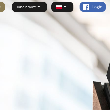
ę
Login
Inne branże