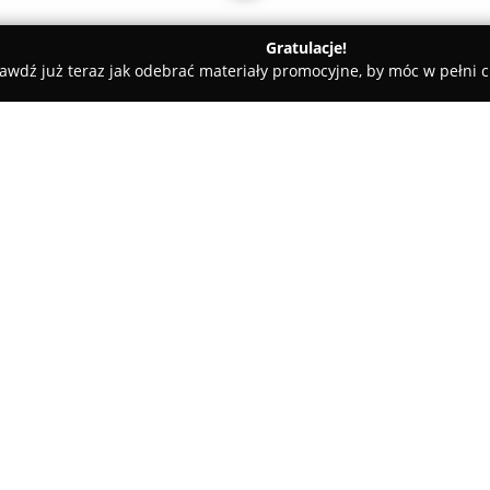
Gratulacje!
awdź już teraz jak odebrać materiały promocyjne, by móc w pełni c
 Lighting
O firmie:
Thoro Lighting
to polska marka
dwudziestoletnie doświadczen
przeznaczonych do przestrzeni
Inspiracja czerpana z minimal
Pokaż więcej >>
poszukiwanie równowagi między
każdym stworzonym projekcie. P
wysokimi standardami jakości 
przekraczającym 90, co zapew
użytkowania.