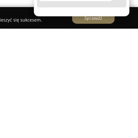
Sprawdź
ieszyć się sukcesem.
 działająca w branży oświetleniowej, posiadająca
ie w tworzeniu nowoczesnych rozwiązań
 mieszkalnych, biurowych oraz komercyjnych.
izmu skandynawskiego przekłada się na
 funkcjonalnością a formą, co odbija się w
rodukty tej marki powstają w Polsce, zgodnie z
światła, w tym współczynnikiem CRI
nia wierne odwzorowanie barw oraz komfort