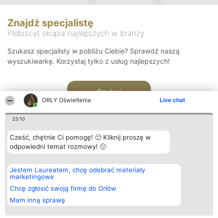
Znajdź specjalistę
Plebiscyt skupia najlepszych w branży
Szukasz specjalisty w pobliżu Ciebie? Sprawdź naszą
wyszukiwarkę. Korzystaj tylko z usług najlepszych!
Szukaj
ORŁY Oświetlenia
Live chat
23:10
Cześć, chętnie Ci pomogę! 🙂 Kliknij proszę w
odpowiedni temat rozmowy! 🙂
Organizator plebiscytu
Plebiscyt
Kontakt
Jestem Laureatem, chcę odebrać materiały
Bright Side Solutions sp. z o.
Laureaci
Kontakt
marketingowe
o. sp. k.
Lista
ul. Ruska 22
wszystkich
Chcę zgłosić swoją firmę do Orłów
Wrocław 50-079
Laureatów
Mam inną sprawę
KRS 0000749100 | Regon
Zasady
381313360 | NIP 8943132676
Regulamin
+48 508 492 400
Polityka