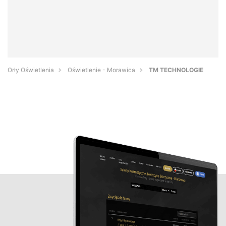
Orły Oświetlenia
Oświetlenie - Morawica
TM TECHNOLOGIE