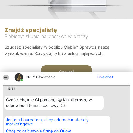
Znajdź specjalistę
Plebiscyt skupia najlepszych w branży
Szukasz specjalisty w pobliżu Ciebie? Sprawdź naszą
wyszukiwarkę. Korzystaj tylko z usług najlepszych!
Szukaj
ORŁY Oświetlenia
Live chat
13:21
Cześć, chętnie Ci pomogę! 🙂 Kliknij proszę w
odpowiedni temat rozmowy! 🙂
Organizator plebiscytu
Plebiscyt
Kontakt
Jestem Laureatem, chcę odebrać materiały
Bright Side Solutions sp. z o.
Laureaci
Kontakt
marketingowe
o. sp. k.
Lista
ul. Ruska 22
wszystkich
Chcę zgłosić swoją firmę do Orłów