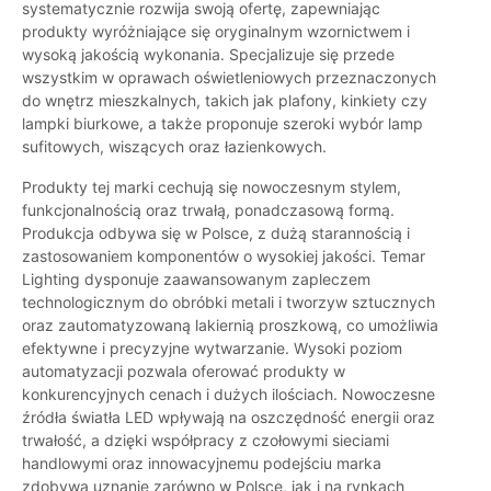
systematycznie rozwija swoją ofertę, zapewniając
produkty wyróżniające się oryginalnym wzornictwem i
wysoką jakością wykonania. Specjalizuje się przede
wszystkim w oprawach oświetleniowych przeznaczonych
do wnętrz mieszkalnych, takich jak plafony, kinkiety czy
lampki biurkowe, a także proponuje szeroki wybór lamp
sufitowych, wiszących oraz łazienkowych.
Produkty tej marki cechują się nowoczesnym stylem,
funkcjonalnością oraz trwałą, ponadczasową formą.
Produkcja odbywa się w Polsce, z dużą starannością i
zastosowaniem komponentów o wysokiej jakości. Temar
Lighting dysponuje zaawansowanym zapleczem
technologicznym do obróbki metali i tworzyw sztucznych
oraz zautomatyzowaną lakiernią proszkową, co umożliwia
efektywne i precyzyjne wytwarzanie. Wysoki poziom
automatyzacji pozwala oferować produkty w
konkurencyjnych cenach i dużych ilościach. Nowoczesne
źródła światła LED wpływają na oszczędność energii oraz
trwałość, a dzięki współpracy z czołowymi sieciami
handlowymi oraz innowacyjnemu podejściu marka
zdobywa uznanie zarówno w Polsce, jak i na rynkach