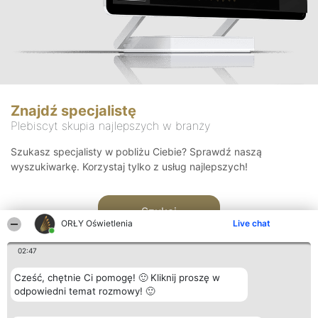
Znajdź specjalistę
Plebiscyt skupia najlepszych w branży
Szukasz specjalisty w pobliżu Ciebie? Sprawdź naszą
wyszukiwarkę. Korzystaj tylko z usług najlepszych!
Szukaj
ORŁY Oświetlenia
Live chat
02:47
Cześć, chętnie Ci pomogę! 🙂 Kliknij proszę w
odpowiedni temat rozmowy! 🙂
Organizator plebiscytu
Plebiscyt
Kontakt