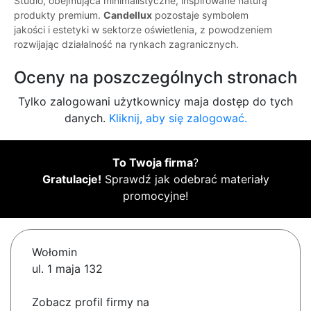
Studio, obejmująca minimalistyczne, inspirowane naturą
produkty premium.
Candellux
pozostaje symbolem
jakości i estetyki w sektorze oświetlenia, z powodzeniem
rozwijając działalność na rynkach zagranicznych.
Oceny na poszczególnych stronach
Tylko zalogowani użytkownicy maja dostęp do tych
danych.
Kliknij, aby się zalogować.
To Twoja firma
?
Gratulacje!
Sprawdź jak odebrać materiały
promocyjne!
Wołomin
ul. 1 maja 132
Zobacz profil firmy na