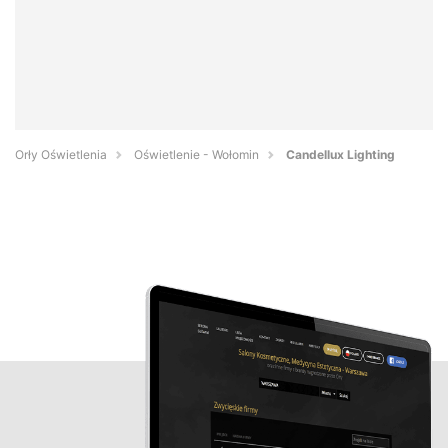
Orły Oświetlenia
Oświetlenie - Wołomin
Candellux Lighting