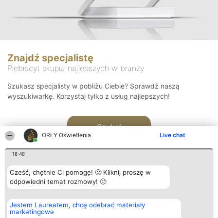
Znajdź specjalistę
Plebiscyt skupia najlepszych w branży
Szukasz specjalisty w pobliżu Ciebie? Sprawdź naszą
wyszukiwarkę. Korzystaj tylko z usług najlepszych!
Szukaj
ORŁY Oświetlenia
Live chat
16:48
Cześć, chętnie Ci pomogę! 🙂 Kliknij proszę w
odpowiedni temat rozmowy! 🙂
Organizator plebiscytu
Plebiscyt
Kontakt
Jestem Laureatem, chcę odebrać materiały
Bright Side Solutions sp. z o.
Laureaci
Kontakt
marketingowe
o. sp. k.
Lista