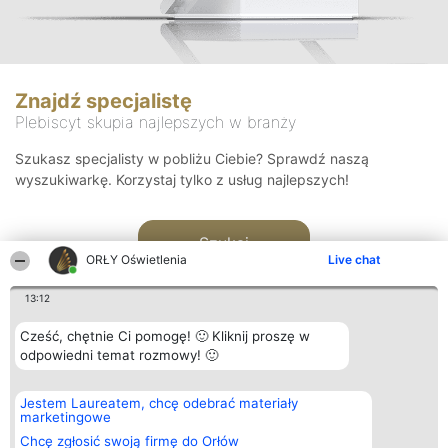
Znajdź specjalistę
Plebiscyt skupia najlepszych w branży
Szukasz specjalisty w pobliżu Ciebie? Sprawdź naszą
wyszukiwarkę. Korzystaj tylko z usług najlepszych!
Szukaj
ORŁY Oświetlenia
Live chat
13:12
Cześć, chętnie Ci pomogę! 🙂 Kliknij proszę w
odpowiedni temat rozmowy! 🙂
Organizator plebiscytu
Plebiscyt
Kontakt
Jestem Laureatem, chcę odebrać materiały
Bright Side Solutions sp. z o.
Laureaci
Kontakt
marketingowe
o. sp. k.
Lista
ul. Ruska 22
wszystkich
Chcę zgłosić swoją firmę do Orłów