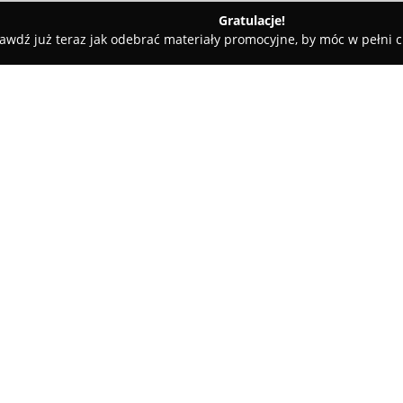
Gratulacje!
awdź już teraz jak odebrać materiały promocyjne, by móc w pełni c
n lampy
O firmie:
Orion lampy
to uznany salon o
rynku od 1995 roku. Przedsiębi
detalicznej i hurtowej sprzeda
przeznaczone zarówno do wnętr
Pokaż więcej >>
znajdują się lampy o nowoczes
oświetlenie techniczne i specjal
lampy stojące oraz biurkowe.
Charakterystyczną cechą działa
producentami z Polski oraz z z