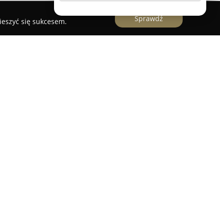
Sprawdź
ieszyć się sukcesem.
świetleniowy, który funkcjonuje na poznańskim
orstwo koncentruje swoje działania na
ży szerokiej gamy lamp, oferując rozwiązania
z, jak i na zewnątrz budynków. W ofercie firmy
nym, klasycznym i stylowym charakterze oraz
istyczne, takie jak lampy LED, kinkiety, plafony,
lności firmy jest współpraca z czołowymi
agranicy, co zapewnia najwyższy standard oraz