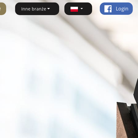
ę
Login
Inne branże