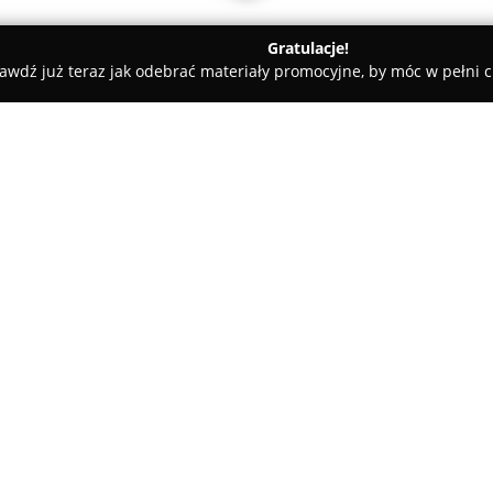
Gratulacje!
awdź już teraz jak odebrać materiały promocyjne, by móc w pełni c
lski
LUXAR Oświetlenie Piotrków Trybunalski
alski
O firmie:
LUXAR Oświetlenie Piotrków 
Trybunalskim na ulicy Żelaznej 
kompleksowych rozwiązań z zak
od 1996 roku, zdobywając zaufa
Pokaż więcej >>
biznesowych dzięki szerokiemu
lampy do użytku wewnętrznego 
profile LED, a także specjalist
przemysłowych oraz oświetleni