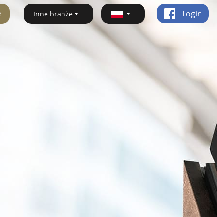
ę
Login
Inne branże