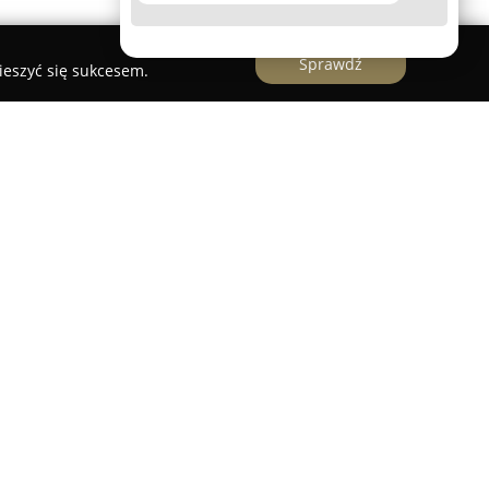
Sprawdź
ieszyć się sukcesem.
Trybunalski
to firma działająca w Piotrkowie
4, specjalizująca się w oferowaniu
resu oświetlenia. Przedsiębiorstwo funkcjonuje
nie zarówno klientów indywidualnych, jak i
 wachlarzowi produktów. W ofercie znajdują się
i zewnętrznego, nowoczesne instalacje szynowe,
yczne rozwiązania do biur, zakładów
a miejskiego.