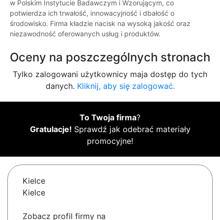
w Polskim Instytucie Badawczym i Wzorującym, co
potwierdza ich trwałość, innowacyjność i dbałość o
środowisko. Firma kładzie nacisk na wysoką jakość oraz
niezawodność oferowanych usług i produktów.
Oceny na poszczególnych stronach
Tylko zalogowani użytkownicy maja dostęp do tych
danych.
Kliknij, aby się zalogować.
To Twoja firma
?
Gratulacje!
Sprawdź jak odebrać materiały
promocyjne!
Kielce
Kielce
Zobacz profil firmy na