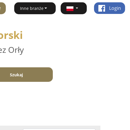
ę
Login
Inne branże
orski
ez Orły
Szukaj