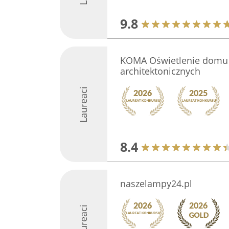
9.8
KOMA Oświetlenie domu 
architektonicznych
Laureaci
8.4
naszelampy24.pl
Laureaci