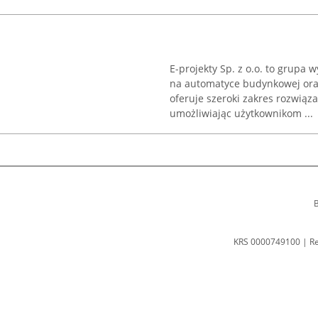
E-projekty Sp. z o.o. to grupa
na automatyce budynkowej oraz
oferuje szeroki zakres rozwiąz
umożliwiając użytkownikom ...
B
KRS 0000749100 | R