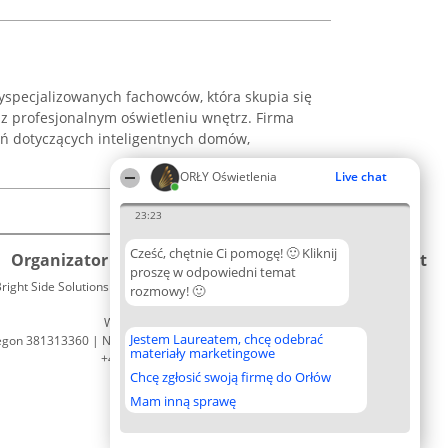
 wyspecjalizowanych fachowców, która skupia się
 profesjonalnym oświetleniu wnętrz. Firma
ań dotyczących inteligentnych domów,
ORŁY Oświetlenia
Live chat
23:23
Cześć, chętnie Ci pomogę! 🙂 Kliknij
Organizator plebiscytu
Plebiscyt
Kontakt
proszę w odpowiedni temat
right Side Solutions sp. z o. o. sp. k.
Laureaci
rozmowy! 🙂
Kontakt
ul. Ruska 22
Lista
Wrocław 50-079
wszystkich
Jestem Laureatem, chcę odebrać
egon 381313360 | NIP 8943132676
Laureatów
materiały marketingowe
+48 508 492 400
Zasady
Chcę zgłosić swoją firmę do Orłów
Regulamin
Polityka
Mam inną sprawę
Prywatności