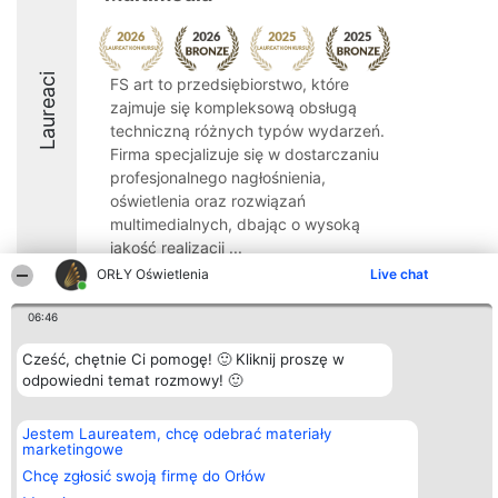
Laureaci
FS art to przedsiębiorstwo, które
zajmuje się kompleksową obsługą
techniczną różnych typów wydarzeń.
Firma specjalizuje się w dostarczaniu
profesjonalnego nagłośnienia,
oświetlenia oraz rozwiązań
multimedialnych, dbając o wysoką
jakość realizacji ...
ORŁY Oświetlenia
Live chat
8.7
06:46
Cześć, chętnie Ci pomogę! 🙂 Kliknij proszę w
Organizator plebiscytu
Plebiscyt
Kontakt
odpowiedni temat rozmowy! 🙂
Bright Side Solutions sp. z o.
Laureaci
Kontakt
o. sp. k.
Lista
ul. Ruska 22
wszystkich
Jestem Laureatem, chcę odebrać materiały
Wrocław 50-079
Laureatów
marketingowe
KRS 0000749100 | Regon
Zasady
381313360 | NIP 8943132676
Regulamin
Chcę zgłosić swoją firmę do Orłów
+48 508 492 400
Polityka