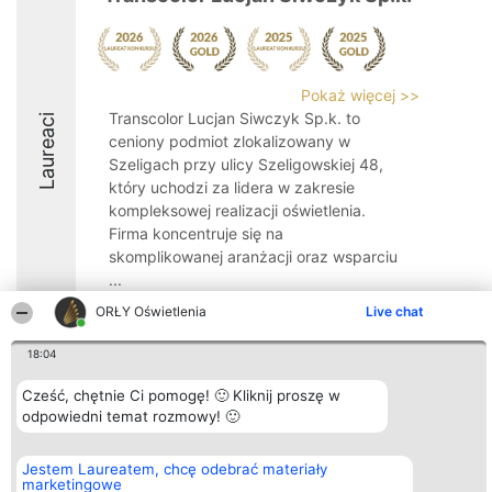
Pokaż więcej >>
Transcolor Lucjan Siwczyk Sp.k. to
Laureaci
ceniony podmiot zlokalizowany w
Szeligach przy ulicy Szeligowskiej 48,
który uchodzi za lidera w zakresie
kompleksowej realizacji oświetlenia.
Firma koncentruje się na
skomplikowanej aranżacji oraz wsparciu
...
ORŁY Oświetlenia
Live chat
9.4
18:04
Cześć, chętnie Ci pomogę! 🙂 Kliknij proszę w
Organizator plebiscytu
Plebiscyt
Kontakt
Bright Side Solutions sp. z o.
odpowiedni temat rozmowy! 🙂
Laureaci
Kontakt
o. sp. k.
Lista
ul. Ruska 22
wszystkich
Wrocław 50-079
Laureatów
Jestem Laureatem, chcę odebrać materiały
KRS 0000749100 | Regon
Zasady
marketingowe