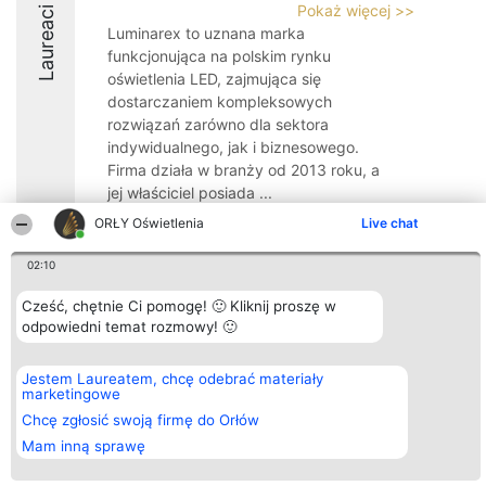
Pokaż więcej >>
Laureaci
Luminarex to uznana marka
funkcjonująca na polskim rynku
oświetlenia LED, zajmująca się
dostarczaniem kompleksowych
rozwiązań zarówno dla sektora
indywidualnego, jak i biznesowego.
Firma działa w branży od 2013 roku, a
jej właściciel posiada ...
ORŁY Oświetlenia
Live chat
02:10
Cześć, chętnie Ci pomogę! 🙂 Kliknij proszę w
Organizator plebiscytu
Plebiscyt
Kontakt
odpowiedni temat rozmowy! 🙂
Bright Side Solutions sp. z o.
Laureaci
Kontakt
o. sp. k.
Lista
ul. Ruska 22
wszystkich
Wrocław 50-079
Laureatów
Jestem Laureatem, chcę odebrać materiały
KRS 0000749100 | Regon
Zasady
marketingowe
381313360 | NIP 8943132676
Regulamin
Chcę zgłosić swoją firmę do Orłów
+48 508 492 400
Polityka
Prywatności
Mam inną sprawę