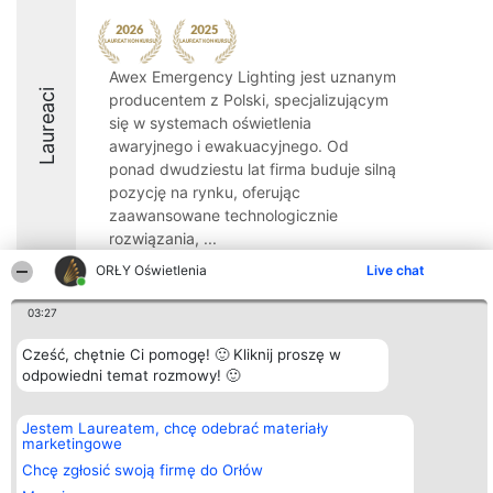
Awex Emergency Lighting jest uznanym
Laureaci
producentem z Polski, specjalizującym
się w systemach oświetlenia
awaryjnego i ewakuacyjnego. Od
ponad dwudziestu lat firma buduje silną
pozycję na rynku, oferując
zaawansowane technologicznie
rozwiązania, ...
ORŁY Oświetlenia
Live chat
8.2
03:27
Cześć, chętnie Ci pomogę! 🙂 Kliknij proszę w
Organizator plebiscytu
Plebiscyt
Kontakt
Bright Side Solutions sp. z o.
odpowiedni temat rozmowy! 🙂
Laureaci
Kontakt
o. sp. k.
Lista
ul. Ruska 22
wszystkich
Wrocław 50-079
Laureatów
Jestem Laureatem, chcę odebrać materiały
KRS 0000749100 | Regon
Zasady
marketingowe
381313360 | NIP 8943132676
Regulamin
Chcę zgłosić swoją firmę do Orłów
+48 508 492 400
Polityka
Prywatności